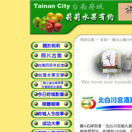
現在位置 >>
首頁
>> 鄉土心鄉土
圖A石碑寫著「北白川宮能久
御舍營所址」約攝於1930年，