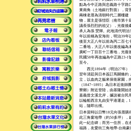
點為今中正路與忠義路十字路
東南角（土地銀行對面），背
兩棟老厝為清朝時代二層樓建
物，屋主是張愷臣（南市第十
議長張烈烈的祖父），光復後
承人為張 爕輝。此地清代明治3
年以前稱為安海街，明治39年
後至大正八年以前為丙二百七
二番地，大正八年以後改編為
廣町一丁目百十三番地，光復
民國58年再改編為中正路23-1
至今。
西元1894年（明治27年
翌年清廷與日本簽訂馬關條約
立，以血肉之軀來保衛家園，
（1847~1895）為日本近衛
寮鄉）附近登陸，由基隆開始攻
嘉義曾文溪北岸，據說被台民用
以輪船西京丸由安平港運走，1
站，隨即出殯。
日本當時以日幣18元向張厝購
此三角窗地帶（約50多坪），
此一紀念碑；而另一住所，在
福路，友愛街三角地帶-台南豪