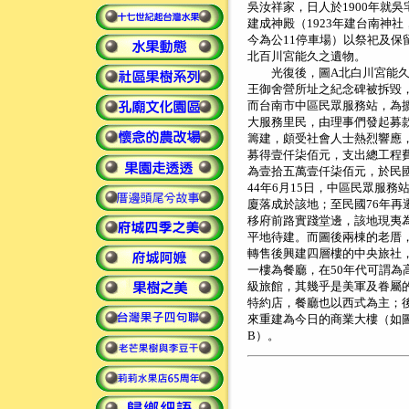
吳汝祥家，日人於1900年就吳
建成神殿（1923年建台南神社
今為公11停車場）以祭祀及保
北百川宮能久之遺物。
光復後，圖A北白川宮能久
王御舍營所址之紀念碑被拆毀
而台南市中區民眾服務站，為
大服務里民，由理事們發起募
籌建，頗受社會人士熱烈響應
募得壹仟柒佰元，支出總工程
為壹拾五萬壹仟柒佰元，於民
44年6月15日，中區民眾服務
廈落成於該地；至民國76年再
移府前路實踐堂邊，該地現夷
平地待建。而圖後兩棟的老厝
轉售後興建四層樓的中央旅社
一樓為餐廳，在50年代可謂為
級旅館，其幾乎是美軍及眷屬
特約店，餐廳也以西式為主；
來重建為今日的商業大樓（如
B）。