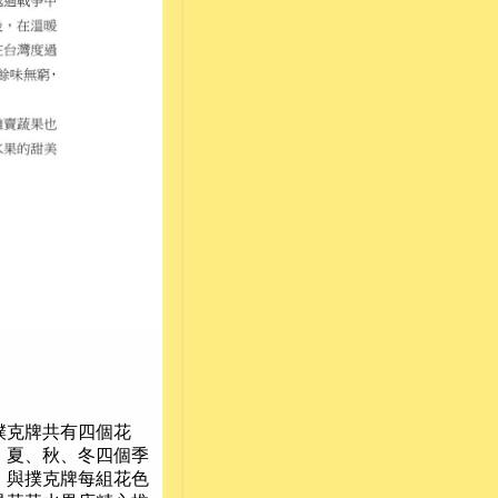
克牌共有四個花
、夏、秋、冬四個季
，與撲克牌每組花色