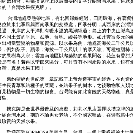
的牌數相合，每張撲克牌上以最簡要的文字介紹台灣水果，這就
出的「台灣水果撲克牌」。
台灣地處亞熱帶地區，有北回歸線經過，四周環海，有著獨
島位於東北季風與西南季風的交替處，四季分明；其西岸的台灣
通過，東岸的太平洋則有暖水溫的黑潮經過；島上的中央山脈高
有不同土質的平原、盆地、台地、縱谷等地形。如此豐富多元的
生出相當豐饒的物產和資源。以水果為例，地處高海拔二千公尺
果，例如梨子、蘋果；海拔一千公尺以上的摩天嶺，可種植甜柿
木的果樹為大宗；雲嘉南地區以爬藤類的瓜果聞名；花蓮有香甜
最是有名！若再以季節來區分，每月皆有不同產期的水果，也有
台灣，真是水果王國！
舊約聖經創世紀第一章記載了上帝創造宇宙的經過，在創造的
要生長青草和結種子的菜蔬，並結果子的樹木，之後動物和人類
可見植物是一切生物的糧食。台灣能有如此富饒的天然物產，真
寶島。
撲克牌是全世界最普及的桌遊，莉莉水果店選擇以撲克牌的遊
介紹台灣水果，期許不論男女老幼，不分國家種族，在遊戲當中
最珍貴的天然水果。
歡迎蒞臨FORMOSA美麗之島，台灣，一個上帝祝福的土地