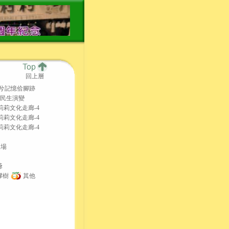
回上層
兮記憶佮腳跡
民生演變
5莉莉文化走廊-4
4莉莉文化走廊-4
3莉莉文化走廊-4
改場
爺
膠樹
其他