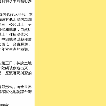
是莉莉水果店精心推
特的氣候及地形。本
海峽有低水溫的親潮
達三千公尺以上，另
氣候和地形，自然衍
以上可種植溫帶水
；中部地區以栽種喬
大西瓜；台東釋迦，
全年皆生產的種類。
第三日，神說土地
才陸續被創造出來，
是一座流著奶與蜜的
戲形式，向全世界
潛移默化地認識台灣
和國家。