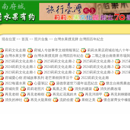
現在位置 >>
首頁
>> 照片合集 >> 台灣水果撲克牌 台灣四百年紀念
莉莉文化走廊
府城人兮故事李文雄簡報筆記
莉莉水果店府城在地八十年
台灣水果文學
台灣水果撲克牌 台灣四百年紀念
二戰之後台南青果市場與
2025莉莉文化走廊-1
2025莉莉文化走廊-2
2025莉莉文化走廊-3
202
2024莉莉文化走廊-1
2024莉莉文化走廊-2
2024莉莉文化走廊-3
202
2023莉莉文化走廊-1
2023莉莉文化走廊-2
2023莉莉文化走廊-3
202
府城愛心樹 府城故事系列 老芒果樹與李豆干
2022莉莉文化走廊
2022每週水果
心靈筆記
湯德章逝世75週年追思紀念
懷念台南舊農
府城街景
莉莉老照片
鳳凰之美
消失的建築
消失的農改場
再見老樹
再見老榕樹
再見紅花風鈴木
再見洋蹄甲
再見刺桐爺
消失的神社
再見火龍果樹
流奶佮蜜
果樹之美
懷念家齊女中橡