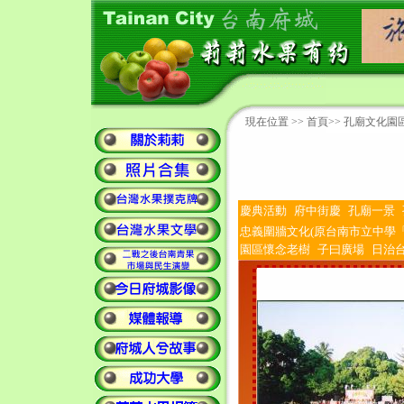
現在位置 >>
首頁
>> 孔廟文化園區
慶典活動
府中街慶
孔廟一景
忠義圍牆文化(原台南市立中學「
園區懷念老樹
子曰廣場
日治