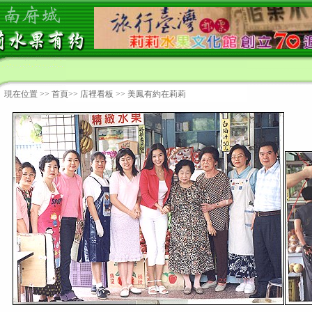
現在位置 >>
首頁
>>
店裡看板
>> 美鳳有約在莉莉