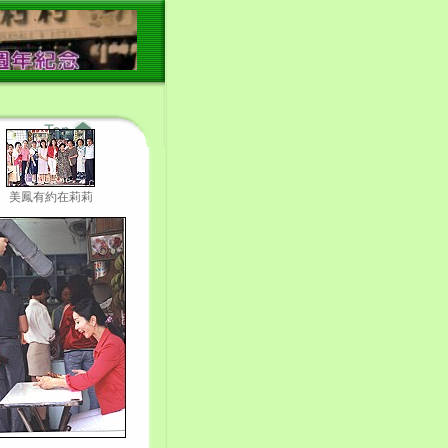
回上層
美鳳有約在莉莉