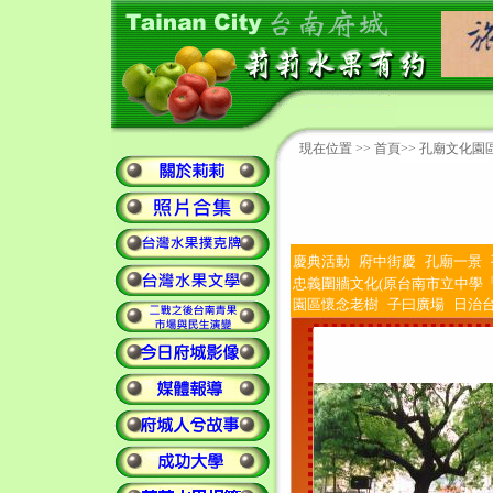
現在位置 >>
首頁
>> 孔廟文化園區
慶典活動
府中街慶
孔廟一景
忠義圍牆文化(原台南市立中學「
園區懷念老樹
子曰廣場
日治