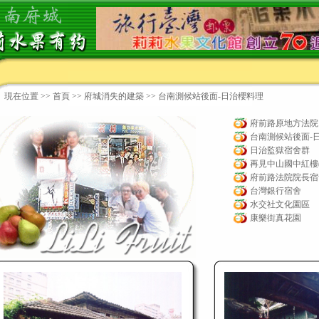
現在位置 >>
首頁
>> 府城消失的建築 >> 台南測候站後面-日治櫻料理
府前路原地方法院
台南測候站後面-
日治監獄宿舍群
再見中山國中紅樓
府前路法院院長宿
台灣銀行宿舍
水交社文化園區
康樂街真花園