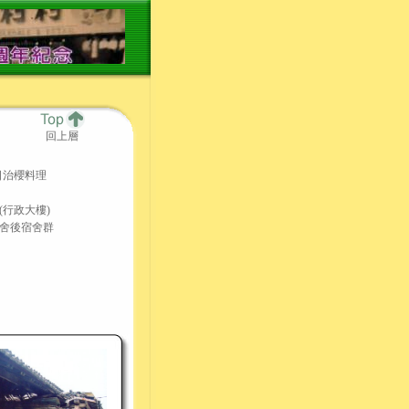
回上層
日治櫻料理
(行政大樓)
舍後宿舍群