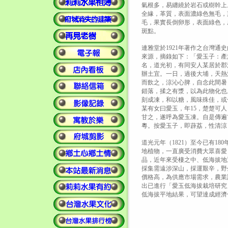
氣根多，易纏繞於岩石或樹幹上
全緣，革質，表面濃綠色無毛，
毛，果實長倒卵形，表面綠色，
斑點。
連雅堂於1921年著作之台灣通
來源，摘錄如下：「愛玉子：產
名，道光初，有同安人某居於郡
辦土宜。一日，過後大埔，天熱
而飲之，涼沁心脾，自念此間暑
錯落，揉之有漿，以為此物化也
刻成凍，和以糖，風味殊佳，或
某有女曰愛玉，年15，楚楚可
甘之，遂呼為愛玉凍。自是傳遍
粵。按愛玉子，即薜荔，性清涼
道光元年（1821）至今已有1
地植物，一直廣受消費大眾喜愛
品，近年來受棲之中、低海拔地
採集需遠涉深山，採運艱辛，野
價格高，為供應市場需求，農業
出已進行「愛玉低海拔栽培研究
低海拔平地結果，可望達成經濟