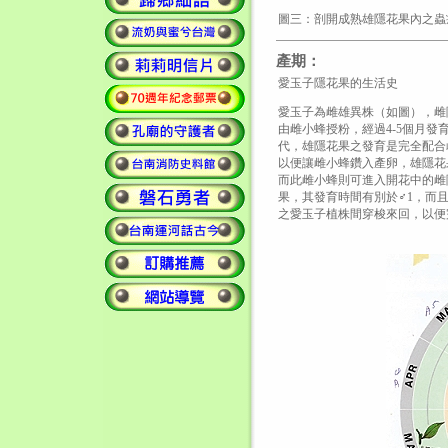
圖三：剖開成熟雄隱花果內之蟲
產期：
愛玉子隱花果的生活史
愛玉子為雌雄異株（如圖），雌
由雌小蜂授粉，經過4-5個月發
代，雄隱花果之發育是完全配合
以便讓雌小蜂鑽入產卵，雄隱花
而此雌小蜂則可進入開花中的雌
果，其發育時間有別於♂1，而
之愛玉子植株間穿梭來回，以便