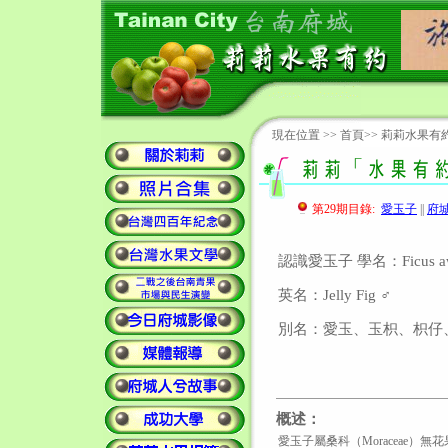
現在位置 >>
首頁
>>
莉莉水果有
第29期目錄:
愛玉子
||
府
認識愛玉子 學名：Ficus awke
英名：Jelly Fig ♂
別名：愛玉、玉枳、枳仔
概述：
愛玉子屬桑科（Moraceae）無