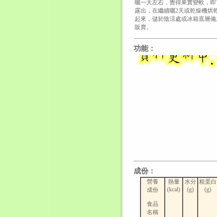
曬一天左右，覺得果實變軟，即
露出，在繼續曬2天或乾燥機烘
起來，儲於陰涼處或冰箱底層備
販賣。
功能：
成份：
營養
熱量
水分
粗蛋白
(kcal)
(g)
(g)
成份
食品
名稱