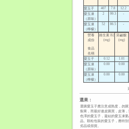
407
7.8
12.2
愛玉子
2
99.3
-
愛玉凍
（原味）
52
86.5
-
愛玉凍
（檸檬）
營養
維生素 B2
菸鹼酸
(mg)
(mg)
成份
食品
名稱
0.12
1.01
愛玉子
0.00
0.00
愛玉凍
（原味）
0.00
0.00
愛玉凍
（檸檬）
選果：
選購愛玉子應注意成熟度，勿購
裂果，而最好連皮購買，皮薄，
色澤的愛玉子，凝結的愛玉凍要
品。顆粒包裝的愛玉子，應特別
劣品或假貨。