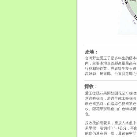
產
地
：
台灣野生愛玉子是多年生的藤本植物
內，主要產地嘉義縣產量最高有
行林相變作業，導致野生愛玉遭
高雄縣、屏東縣、台東縣等縣之
採收：
愛玉從隱花果開始開花至可採收
意適時採收，若過早或太晚採收
顏色成熟時，由暗綠色變成紫色
收。隱花果斑點也由白色轉成黃
色。
採收後的隱花果，應放入水盆中
果果梗一端切掉0.5~1公分，
的皮仍連在另一端，最後在中間