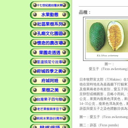
品種：
圖一：
愛玉子（Ficus awkeotsan
日本牧野富太郎（T.Makino）在19
他在當時地名為嘉義廳下打貓東頂堡
及瘦果兩者亦有差別，愛玉子與
呈卵型或橢圓形，且略小而鈍。愛
公克，果實內瘦果色澤黃色，果膠
14~35公克，瘦果色澤為黃色
薜荔與愛玉子之染色體數目俱為2N=2
圖一：愛玉子（Ficus awkeotsan
圖二：薜荔（Ficus pumila）