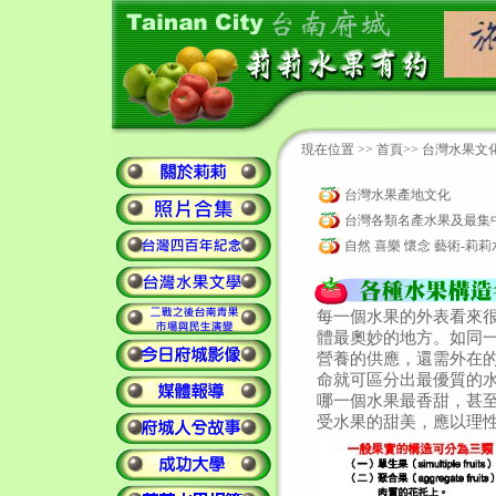
現在位置 >>
首頁
>>
台灣水果文
台灣水果產地文化
台灣各類名產水果及最集
自然 喜樂 懷念 藝術-莉
每一個水果的外表看來
體最奧妙的地方。如同
營養的供應，還需外在
命就可區分出最優質的
哪一個水果最香甜，甚
受水果的甜美，應以理