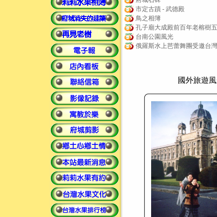
市定古蹟 - 武德殿
鳥之相簿
孔子廟大成殿前百年老榕樹
台南公園風光
俄羅斯水上芭蕾舞團受邀台
國外旅遊風光