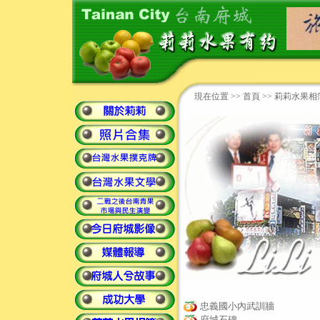
現在位置 >>
首頁
>> 莉莉水果相
忠義國小內武訓牆
府城石碑