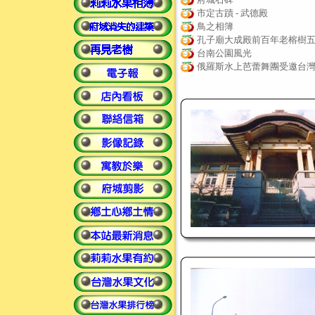
市定古蹟 - 武德殿
鳥之相簿
孔子廟大成殿前百年老榕樹
台南公園風光
俄羅斯水上芭蕾舞團受邀台