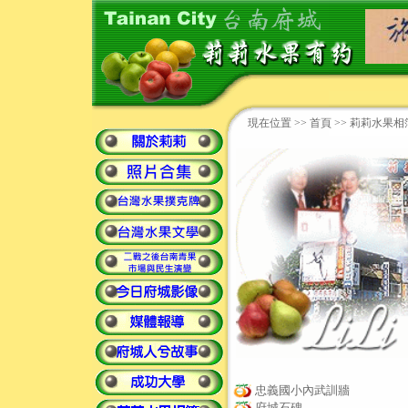
現在位置 >>
首頁
>> 莉莉水果相簿
忠義國小內武訓牆
府城石碑