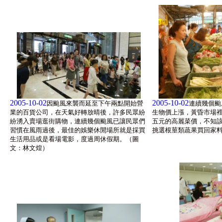
2005-10-02
2005-10-02
因颱風來襲而延至下午兩點開始營
連續幾個颱
業的百貨公司，在天氣好轉放晴後，許多民眾紛
生物價上漲，黃昏市場
紛湧入賣場逛街購物，連續幾個颱風已讓民眾們
五元的高麗菜價，不知
習慣在風雨過後，最佳的娛樂休閒場所就是採買
挑選根莖類蔬果買回家
生活用品或是看場電影，度過周休假期。（圖
文：林文煌）