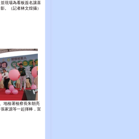
，並現場為看板簽名讓喜
合影。（記者林文煌攝）
、地檢署檢察長朱朝亮
、張家源等一起揮棒，宣