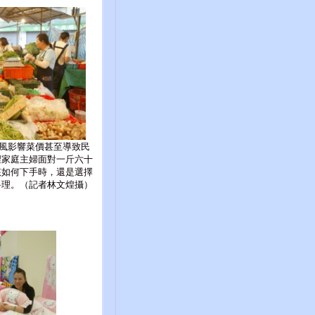
風影響菜價甚至導致民
裡家庭主婦面對一斤六十
該如何下手時，還是選擇
料理。（記者林文煌攝）