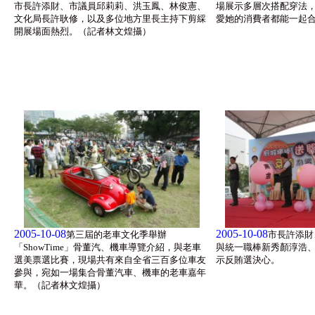
市長許添財、市議員邱莉莉、洪玉鳳、林俊憲、
場展示多層次搭配穿法
文化局長許耿修，以及多位地方里長主持下剪綵
愛她的消費者都能一起
開展場面熱烈。（記者林文煌攝）
2005-10-08
2005-10-08
第三屆的老車文化季舉辦
市長許添財
「ShowTime」骨董汽、機車導覽介紹，與老車
與統一職棒新秀顏淳浩
選美票選比賽，現場共有來自全省三百多位車友
示反賄選決心。
參與，宛如一場集合骨董汽車、機車的老車嘉年
華。（記者林文煌攝）