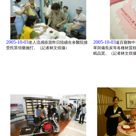
2005-10-03
2005-10-03
老人流感疫苗昨日陸續在各醫院接
遠百寢飾中
受民眾領藥施打。（記者林文煌攝）
單與備長炭等各種材質
眠品質。（記者林文煌