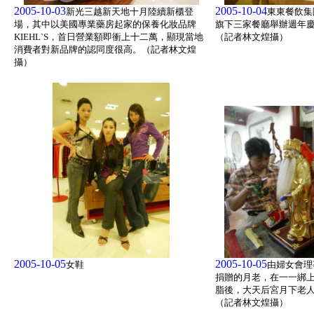
2005-10-03
2005-10-04
新光三越新天地十月陸續新櫃登
東東餐飲集
場，其中以美國專業藥房起家的保養化妝品牌
旗下三家餐廳舉辦週年慶
KIEHL`S，首日營業額即衝上十二萬，顯現當地
（記者林文煌攝）
消費者對新品牌的認同度很高。（記者林文煌
攝）
2005-10-05
2005-10-05
女鞋
由婦女會理
捐贈的月老，在一一綁
脂後，大天后宮月下老
（記者林文煌攝）