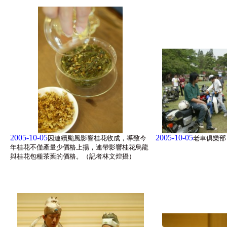
2005-10-05
2005-10-05
因連續颱風影響桂花收成，導致今
老車俱樂部
年桂花不僅產量少價格上揚，連帶影響桂花烏龍
與桂花包種茶葉的價格。（記者林文煌攝）