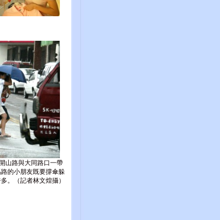
開山路與大同路口一帶
馬路的小朋友既要撐傘躲
許多。（記者林文煌攝）