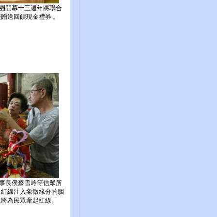
團開幕十三週年將聯合
贈送回饋現金禮券 。
事長侯蔡雪吟等信眾所
上紅線注入象徵緣分的胭
人將為民眾牽起紅線。