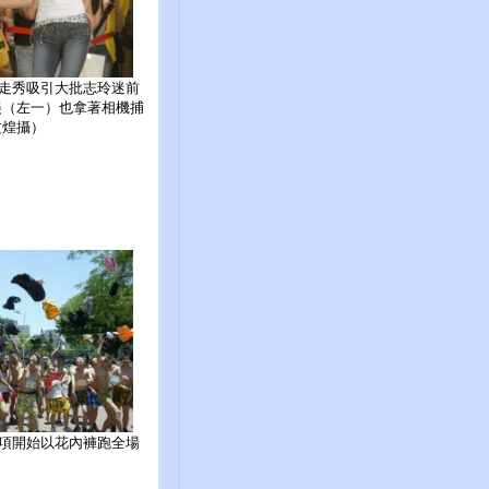
走秀吸引大批志玲迷前
美（左一）也拿著相機捕
文煌攝）
項開始以花內褲跑全場
）