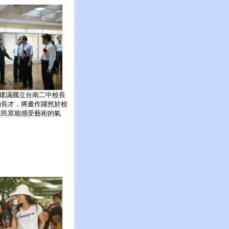
建議國立台南二中校長
的長才，將畫作躍然於校
往民眾能感受藝術的氣