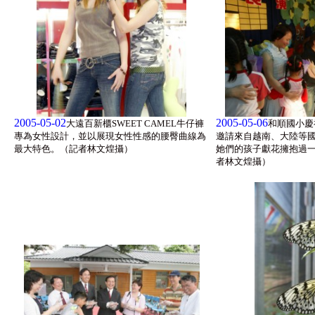
2005-05-02
2005-05-06
大遠百新櫃SWEET CAMEL牛仔褲
和順國小慶
專為女性設計，並以展現女性性感的腰臀曲線為
邀請來自越南、大陸等
最大特色。（記者林文煌攝）
她們的孩子獻花擁抱過
者林文煌攝）