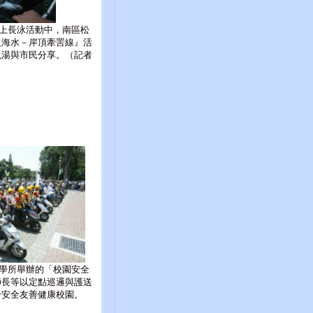
上長泳活動中，南區松
入海水－岸頂牽罟線』活
魚湯與市民分享。（記者
學所舉辦的「校園安全
師長等以定點巡邏與護送
一安全友善健康校園。