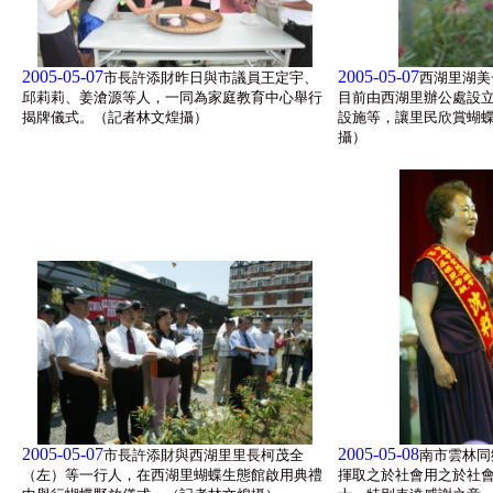
2005-05-07
2005-05-07
市長許添財昨日與市議員王定宇、
西湖里湖美
邱莉莉、姜滄源等人，一同為家庭教育中心舉行
目前由西湖里辦公處設
揭牌儀式。（記者林文煌攝）
設施等，讓里民欣賞蝴
攝）
2005-05-07
2005-05-08
市長許添財與西湖里里長柯茂全
南市雲林同
（左）等一行人，在西湖里蝴蝶生態館啟用典禮
揮取之於社會用之於社