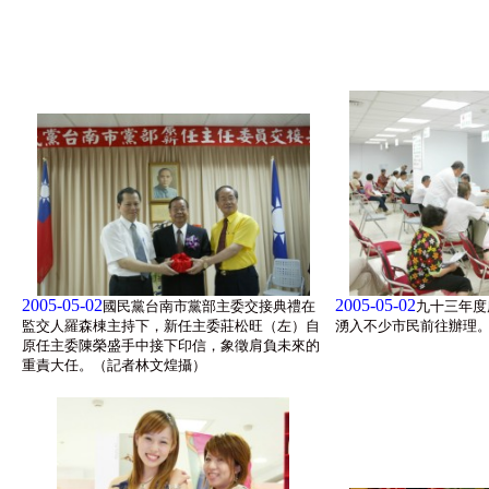
2005-05-02
2005-05-02
國民黨台南市黨部主委交接典禮在
九十三年度
監交人羅森棟主持下，新任主委莊松旺（左）自
湧入不少市民前往辦理
原任主委陳榮盛手中接下印信，象徵肩負未來的
重責大任。（記者林文煌攝）