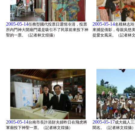
2005-05-14
2005-05-14
任務型國代投票日選情冷清，投票
名模林志玲
所內門神大開廟門還是吸引不了民眾前來投下神
來捕捉倩影，母親吳慈
聖的一票。（記者林文煌攝）
捉愛女風采。（記者林
2005-05-14
2005-05-17
台南市長許添財夫婦昨日在飛虎將
成大鐵人三
軍廟投下神聖一票。（記者林文煌攝）
聞名。（記者林文煌攝