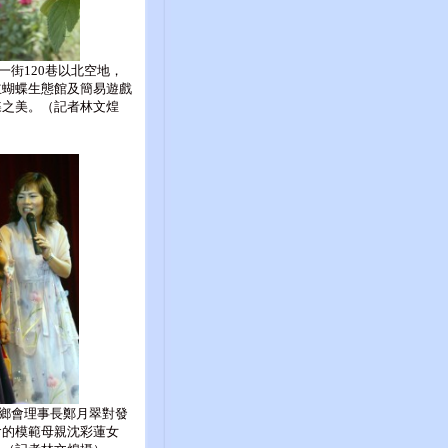
一街120巷以北空地，
立蝴蝶生態館及簡易遊戲
蝶之美。（記者林文煌
鄉會理事長鄭月翠對發
會的模範母親沈彩蓮女