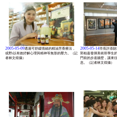
2005-05-09
2005-05-14
透過可舒緩情緒的精油芳香療法，
市長許添財
或野i以有效紓解心理與精神等無形的壓力。（記
郭柏嘉發揮美術班學生
者林文煌攝）
門前的步道牆壁，讓來
息。（記者林文煌攝）