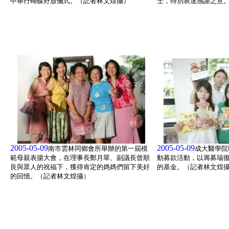
中舉行蝴蝶野放儀式。（記者林文煌攝）
士，特別表達感謝之意
2005-05-09
2005-05-09
南市雲林同鄉會所舉辦的第一屆模
成大醫學院
範母親表揚大會，在理事長鄭月翠、副議長曾順
動募款活動，以籌募瑞
良與眾人的祝福下，獲得肯定的媽媽們留下美好
的基金。（記者林文煌
的回憶。（記者林文煌攝）