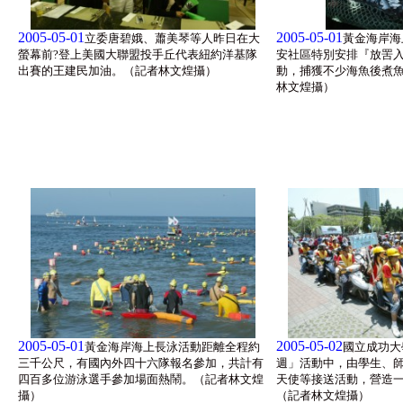
2005-05-01
2005-05-01
立委唐碧娥、蕭美琴等人昨日在大
黃金海岸海
螢幕前?登上美國大聯盟投手丘代表紐約洋基隊
安社區特別安排『放罟
出賽的王建民加油。（記者林文煌攝）
動，捕獲不少海魚後煮
林文煌攝）
2005-05-01
2005-05-02
黃金海岸海上長泳活動距離全程約
國立成功大
三千公尺，有國內外四十六隊報名參加，共計有
週」活動中，由學生、
四百多位游泳選手參加場面熱鬧。（記者林文煌
天使等接送活動，營造
攝）
（記者林文煌攝）