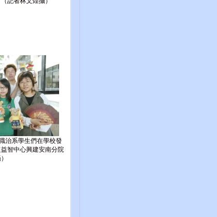
。（記者林文煌攝）
職治系學生們在學校發
復益智中心興建安南分院
攝）