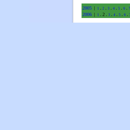
2005
|
.
.
.
.
.
.
1
2
3
4
5
6
2006
|
. 2 .
.
.
.
.
1
3
4
5
6