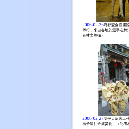
2006-02-26
府都盃全國國
舉行，來自各地的選手在舞
者林文煌攝）
2006-02-27
安平天后宮工
福卡送往金爐焚化。（記者