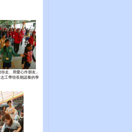
Y陪你走、用愛心作朋友」
會志工帶領長期認養的學
。