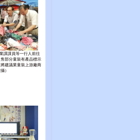
業課課員等一行人前往
販售部分童裝有產品標示
並將建議業童裝上游廠商
煌攝）