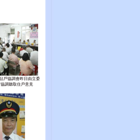
佔戶協調會昨日由立委
行協調聽取住戶意見