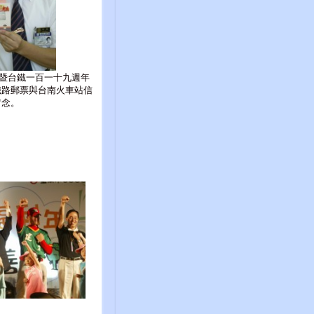
暨台鐵一百一十九週年
鐵路郵票與台南火車站信
留念。