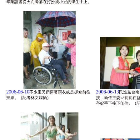
畢業證書從天而降落在打扮成小丑的學生手上。
2006-06-10
2006-06-13
不少里民們穿著雨衣或是撐傘前往
民進黨台南
投票。（記者林文煌攝）
接，新任主委邱莉莉在
亭妃手下接下印信。（