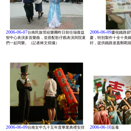
2006-06-07
2006-06-09
台南民族管絃樂團昨日前往瑞復益
慶祝鐵路節
智中心表演多首樂曲，並搭配歌仔戲表演與院童
慶，特別製作十全十美
們一起同樂。（記者林文煌攝）
封，提供鐵路迷蓋郵戳
2006-06-09
2006-06-10
台南女中九十五年度畢業典禮安排
反毒