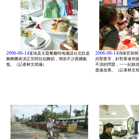
2006-06-14
2006-06-14
某埃及主題餐廳特地邀請台北肚皮
消保官與商
舞舞團表演正宗阿拉伯舞蹈，增添不少異國氣
武聖夜市，針對業者所
氛。（記者林文煌攝）
不清的問題，一一紀錄
盡速改善。（記者林文