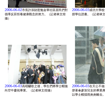
2006-06-02
2006-06-03
市長許添財慰勉金華社區居民們對
成功大學校
倡導反菸拒毒健康觀念的努力。（記者林文煌
授學位證書。（記者林
攝）
2006-06-03
2006-06-03
高唱驪歌之後，學生們將學士帽拋
在天公不做
向空中慶祝畢業。（記者林文煌攝）
撐著傘參加兒女的畢業
以學士帽擋雨匆匆離去