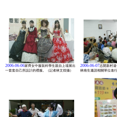
2006-06-06
2006-06-07
家齊女中服裝科學生親自上場展出
志開新村違
一套套自己所設計的禮服。（記者林文煌攝）
林南生邀請相關單位進