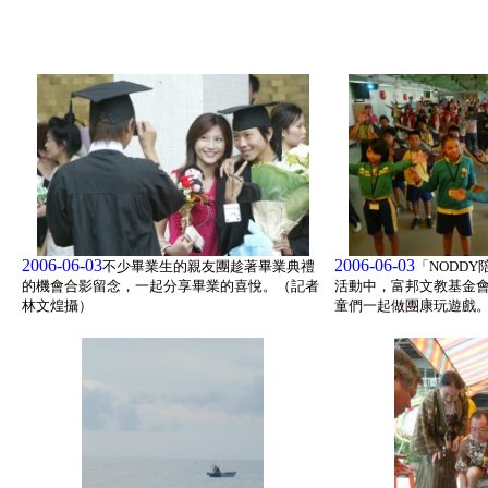
2006-06-03
2006-06-03
不少畢業生的親友團趁著畢業典禮
「NODD
的機會合影留念，一起分享畢業的喜悅。（記者
活動中，富邦文教基金
林文煌攝）
童們一起做團康玩遊戲