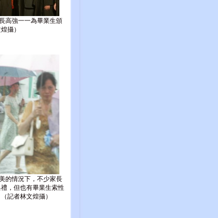
長高強一一為畢業生頒
文煌攝）
美的情況下，不少家長
典禮，但也有畢業生索性
。（記者林文煌攝）