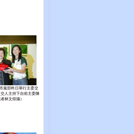
市黨部昨日舉行主委交
監交人主持下自前主委陳
記者林文煌攝）