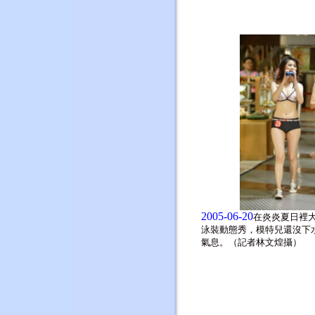
2005-06-20
在炎炎夏日裡
泳裝動態秀，模特兒還沒下
氣息。（記者林文煌攝）