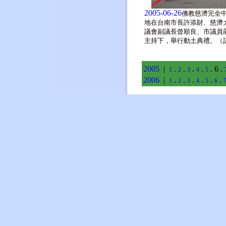
2005-06-26
佛教慈濟完全
地在台南市長許添財、慈濟
議會副議長曾順良、市議員
主持下，舉行動土典禮。（
2005
|
.
.
.
.
. 6 .
1
2
3
4
5
2006
|
.
.
.
.
.
.
1
2
3
4
5
6