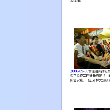
文煌攝）
2006-09-30
前往湄洲媽祖
與正統鹿耳門聖母廟媽祖，
回鑾安座。（記者林文煌攝