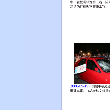
中，在校長張逸群（右）陪
建造的紅樓教室整修工程。
2006-09-19
一倒扁車輛經
砸破車窗。（記者林文煌攝