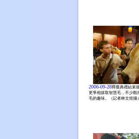
2006-09-28
釋奠典禮結束
更爭相拔取智慧毛，不少觀
毛的趣味。（記者林文煌攝