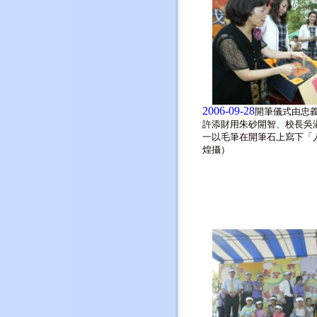
2006-09-28
開筆儀式由忠
許添財用朱砂開智、校長吳
一以毛筆在開筆石上寫下「
煌攝）