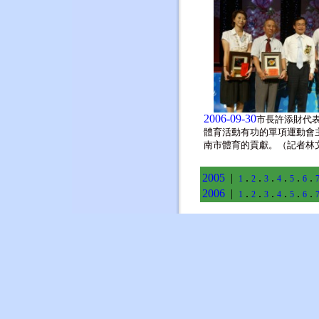
2006-09-30
市長許添財代
體育活動有功的單項運動會
南市體育的貢獻。（記者林
2005
|
.
.
.
.
.
.
1
2
3
4
5
6
2006
|
.
.
.
.
.
.
1
2
3
4
5
6