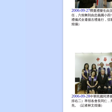
2006-09-27
釋奠禮樂生由
任，六佾舞則由忠義國小四
禮儀式全遵循古禮進行，弦
煌攝）
2006-09-28
中華民國同濟
排右二）率領各會長同仁，
先。（記者林文煌攝）