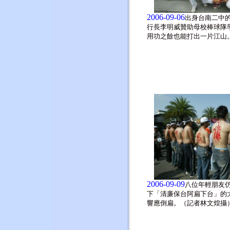
2006-09-06
出身台南二中
行長李明威贊助母校棒球隊
用功之餘也能打出一片江山
2006-09-09
八位年輕朋友
下「清廉保台阿扁下台」的
響應倒扁。（記者林文煌攝