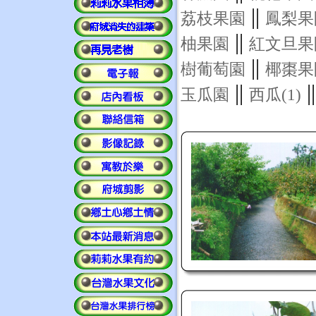
||
荔枝果園
鳳梨果
||
柚果園
紅文旦果
||
樹葡萄園
椰棗果
||
|
玉瓜園
西瓜(1)