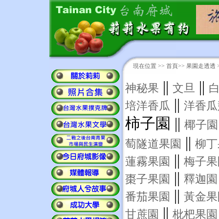
現在位置 >>
首頁
>> 果園走透透 
||
||
神秘果
文旦
||
培洋香瓜
洋香瓜
柿子園 ||
椰子園
||
萄隧道果園
柳丁
||
蓮霧果園
梅子果
||
棗子果園
釋迦園
||
番茄果園
黃金果
||
甘蔗園
枇杷果園