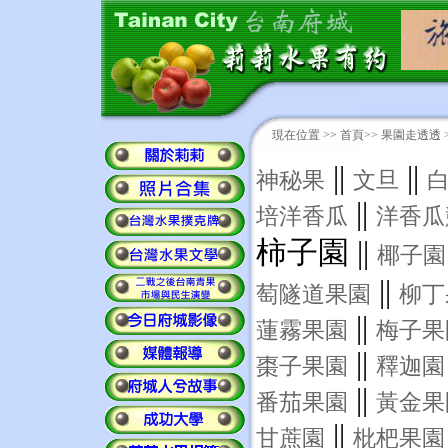
現在位置 >>
首頁
>> 果園走透透 
||
||
神秘果
文旦
||
培洋香瓜
洋香瓜
柿子園 ||
椰子園
||
萄隧道果園
柳丁
||
蓮霧果園
梅子果
||
棗子果園
釋迦園
||
番茄果園
黃金果
||
甘蔗園
枇杷果園