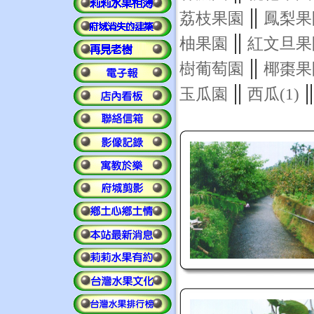
||
荔枝果園
鳳梨果
||
柚果園
紅文旦果
||
樹葡萄園
椰棗果
||
|
玉瓜園
西瓜(1)