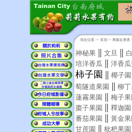
現在位置 >>
首頁
>> 果園走透透 
||
||
神秘果
文旦
||
培洋香瓜
洋香瓜
柿子園 ||
椰子園
||
萄隧道果園
柳丁
||
蓮霧果園
梅子果
||
棗子果園
釋迦園
||
番茄果園
黃金果
||
甘蔗園
枇杷果園