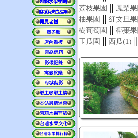
||
荔枝果園
鳳梨果
||
柚果園
紅文旦果
||
樹葡萄園
椰棗果
||
|
玉瓜園
西瓜(1)