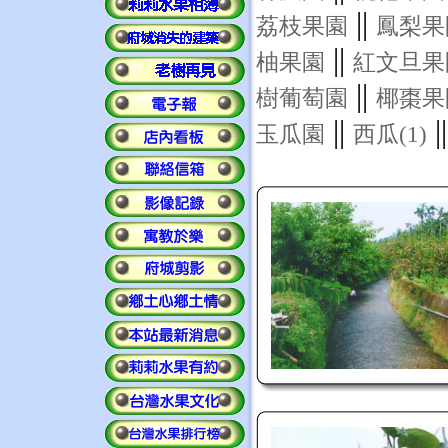
||
荔枝果園
鳳梨果
||
柚果園
紅文旦果
||
樹葡萄園
椰棗果
||
|
玉瓜園
西瓜(1)