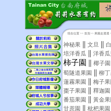
現在位置 >>
首頁
>> 果園走透透 
||
||
神秘果
文旦
||
培洋香瓜
洋香瓜
柿子園 ||
椰子園
||
萄隧道果園
柳丁
||
蓮霧果園
梅子果
||
棗子果園
釋迦園
||
番茄果園
黃金果
||
甘蔗園
枇杷果園