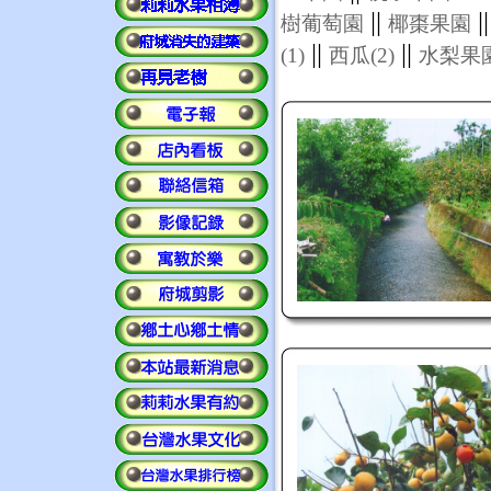
||
|
樹葡萄園
椰棗果園
||
||
(1)
西瓜(2)
水梨果