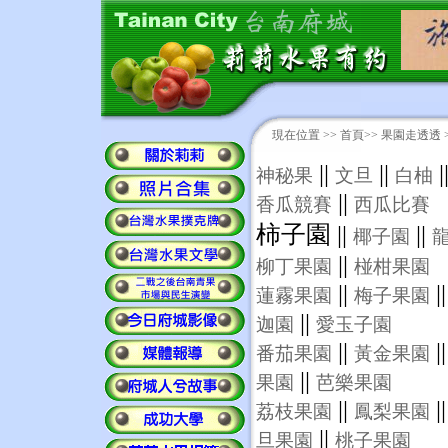
現在位置 >>
首頁
>> 果園走透透 
||
||
|
神秘果
文旦
白柚
||
香瓜競賽
西瓜比賽
柿子園 ||
||
椰子園
||
柳丁果園
椪柑果園
||
|
蓮霧果園
梅子果園
||
迦園
愛玉子園
||
|
番茄果園
黃金果園
||
果園
芭樂果園
||
|
荔枝果園
鳳梨果園
||
旦果園
桃子果園